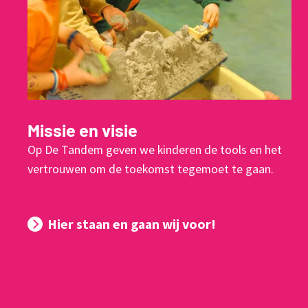
Missie en visie
Op De Tandem geven we kinderen de tools en het
vertrouwen om de toekomst tegemoet te gaan.
Hier staan en gaan wij voor!