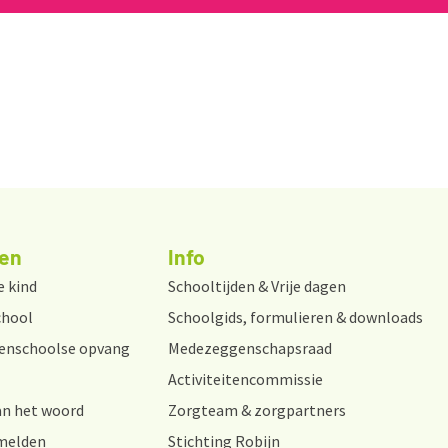
gen
Info
e kind
Schooltijden & Vrije dagen
chool
Schoolgids, formulieren & downloads
tenschoolse opvang
Medezeggenschapsraad
Activiteitencommissie
an het woord
Zorgteam & zorgpartners
melden
Stichting Robijn