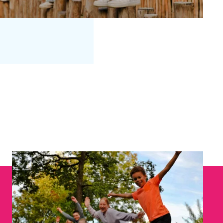
_UserPassword
_Phone